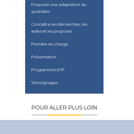
Proposer une adaptation du
quotidien
Connaître les démarches, les
aides et les proposer
Prendre en charge
Présentation
Programmes ETP
Témoignages
POUR ALLER PLUS LOIN