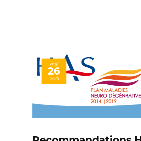
mai
26
2015
Recommandations HA