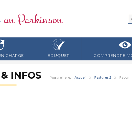
EN CHARGE
EDUQUER
COMPRENDRE MO
& INFOS
Accueil
Features 2
Recomma