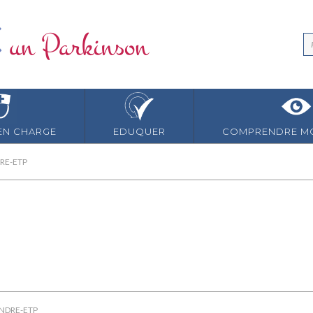
EN CHARGE
EDUQUER
COMPRENDRE MO
RE-ETP
NDRE-ETP